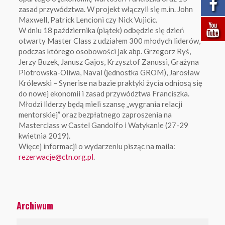
zasad przywództwa. W projekt włączyli się m.in. John
Maxwell, Patrick Lencioni czy Nick Vujicic.
W dniu 18 października (piątek) odbędzie się dzień
otwarty Master Class z udziałem 300 młodych liderów,
podczas którego osobowości jak abp. Grzegorz Ryś,
Jerzy Buzek, Janusz Gajos, Krzysztof Zanussi, Grażyna
Piotrowska-Oliwa, Naval (jednostka GROM), Jarosław
Królewski – Synerise na bazie praktyki życia odniosą się
do nowej ekonomii i zasad przywództwa Franciszka.
Młodzi liderzy będą mieli szansę „wygrania relacji
mentorskiej” oraz bezpłatnego zaproszenia na
Masterclass w Castel Gandolfo i Watykanie (27-29
kwietnia 2019).
Więcej informacji o wydarzeniu pisząc na maila:
rezerwacje@ctn.org.pl
.
Archiwum