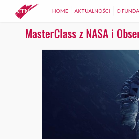
HOME
AKTUALNOŚCI
O FUNDA
MasterClass z NASA i Obs